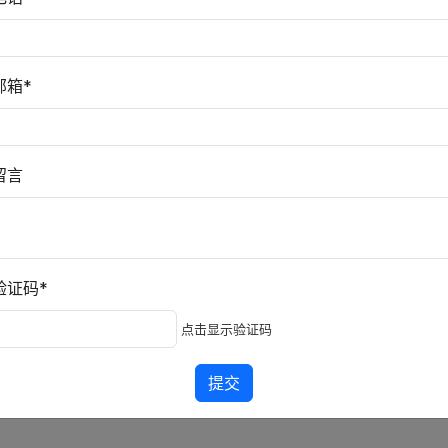
邮箱*
留言
面度检测
条码读取
其他
验证码*
点击显示验证码
提交