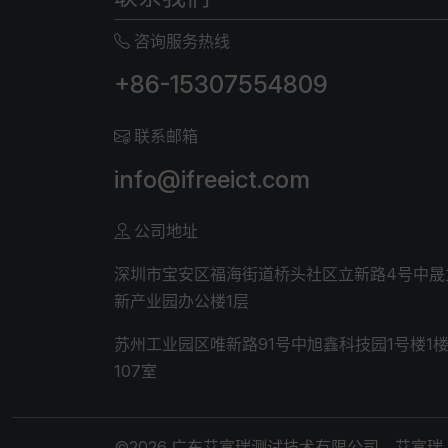
咨询服务热线
+86-15307554809
联系邮箱
info@ifreeict.com
公司地址
深圳市宝安区福海街道桥头社区立新路4号中晟
新产业园办公楼1层
苏州工业园区唯新路91号中旭鑫科技园1号楼1
107室
©
2026
广东艾富瑞测试技术有限公司、艾富瑞