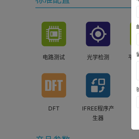
电路测试
光学检测
平
DFT
IFREE程序产
生器