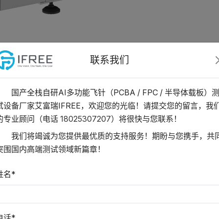
联系我们
国产全栈自研AI多功能飞针（PCBA / FPC / 半导体载板）
试设备厂家艾富瑞IFREE，欢迎您的光临！请提交您的留言，我
的专业顾问（电话
18025307207
）将很快与您联系！
绝缘测试，最高直流电压6
我们将竭诚为您提供最优质的支持服务！期盼与您携手，共
精密四线测量，50倍
突围国内高端测试领域新篇章！
碳纤维新材料应用
支持陶瓷基板、玻璃基
姓名*
选配功能
电话*