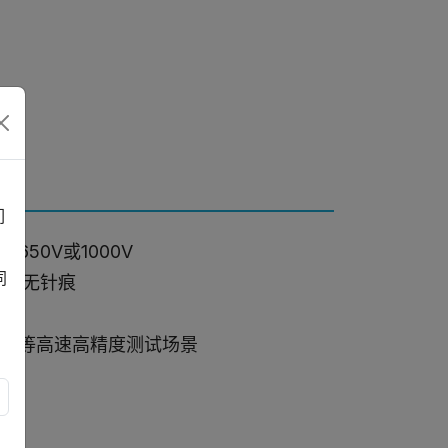
测
们
50V或1000V
同
放大无针痕
板等高速高精度测试场景